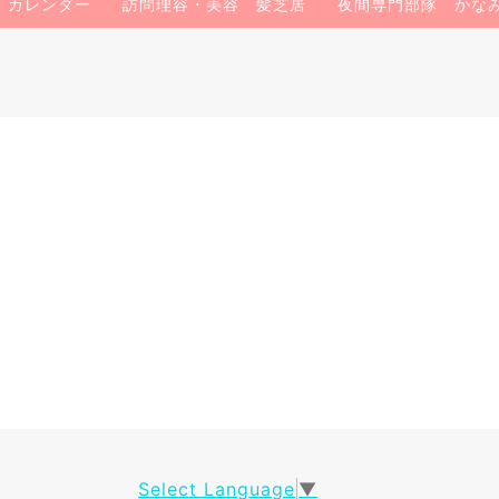
カレンダー
訪問理容・美容 髪芝居
夜間専門部隊 かなみん
Select Language
▼